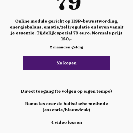
79€
79
Online module gericht op HSP-bewustwording,
energiebalans, emotie/zelfregulatie en leven vanuit
je essentie. Tijdelijk special 79 euro. Normale prijs
120,-
2 maanden geldig
Nu kopen
Direct toegang (te volgen op eigen tempo)
Bonusles over de holistische methode
(essentie/blauwdruk)
4 video lessen